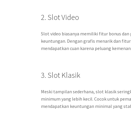
2. Slot Video
Slot video biasanya memiliki fitur bonus d
keuntungan. Dengan grafis menarik dan fitur
mendapatkan cuan karena peluang kemenanga
3. Slot Klasik
Meski tampilan sederhana, slot klasik serin
minimum yang lebih kecil. Cocok untuk pema
mendapatkan keuntungan minimal yang stab