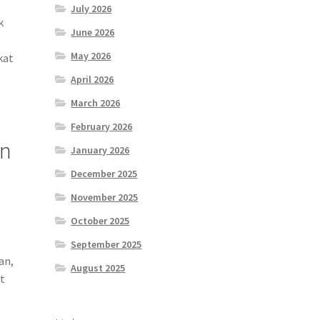
July 2026
k
June 2026
May 2026
kat
April 2026
March 2026
February 2026
an
January 2026
December 2025
November 2025
October 2025
September 2025
an,
August 2025
t