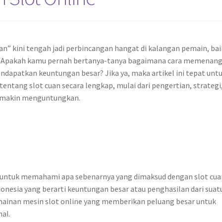
cuan” kini tengah jadi perbincangan hangat di kalangan pemain, bai
 Apakah kamu pernah bertanya-tanya bagaimana cara memenan
apatkan keuntungan besar? Jika ya, maka artikel ini tepat unt
tentang slot cuan secara lengkap, mulai dari pengertian, strategi
 semakin menguntungkan.
g untuk memahami apa sebenarnya yang dimaksud dengan slot cua
donesia yang berarti keuntungan besar atau penghasilan dari suat
ermainan mesin slot online yang memberikan peluang besar untuk
al.