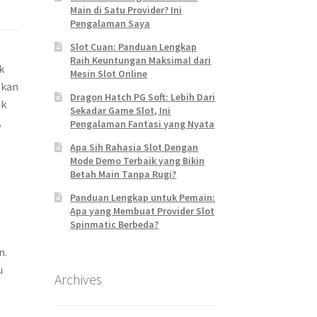
Main di Satu Provider? Ini
Pengalaman Saya
Slot Cuan: Panduan Lengkap
Raih Keuntungan Maksimal dari
k
Mesin Slot Online
gkan
Dragon Hatch PG Soft: Lebih Dari
uk
Sekadar Game Slot, Ini
,
Pengalaman Fantasi yang Nyata
Apa Sih Rahasia Slot Dengan
Mode Demo Terbaik yang Bikin
Betah Main Tanpa Rugi?
Panduan Lengkap untuk Pemain:
Apa yang Membuat Provider Slot
Spinmatic Berbeda?
n.
u
Archives