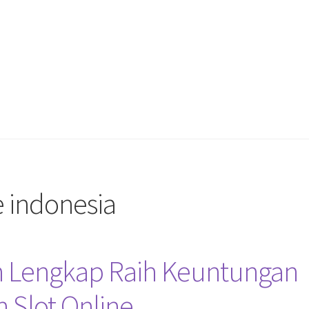
ne indonesia
n Lengkap Raih Keuntungan
 Slot Online