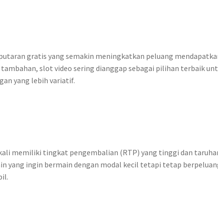
an putaran gratis yang semakin meningkatkan peluang mendapatka
 tambahan, slot video sering dianggap sebagai pilihan terbaik un
n yang lebih variatif.
gkali memiliki tingkat pengembalian (RTP) yang tinggi dan taruha
in yang ingin bermain dengan modal kecil tetapi tetap berpeluan
il.