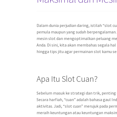
Dalam dunia perjudian daring, istilah “slot 
pemula maupun yang sudah berpengalaman.
mesin slot dan mengoptimalkan peluang mend
Anda. Di sini, kita akan membahas segala hal 
hingga tips jitu agar permainan slot kamu
Apa Itu Slot Cuan?
Sebelum masuk ke strategi dan trik, pentin
Secara harfiah, “cuan” adalah bahasa gaul In
aktivitas. Jadi, “slot cuan” merujuk pada p
meraih keuntungan atau keuntungan maksim