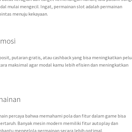
dal mulai mengecil. Ingat, permainan slot adalah permainan
pintas menuju kekayaan.
omosi
sit, putaran gratis, atau cashback yang bisa meningkatkan pel
ecara maksimal agar modal kamu lebih efisien dan meningkatkan
rmainan
emain percaya bahwa memahami pola dan fitur dalam game bisa
rtaruh. Banyak mesin modern memiliki fitur autoplay dan
bantu mengelola permainan secara lebih optimal.