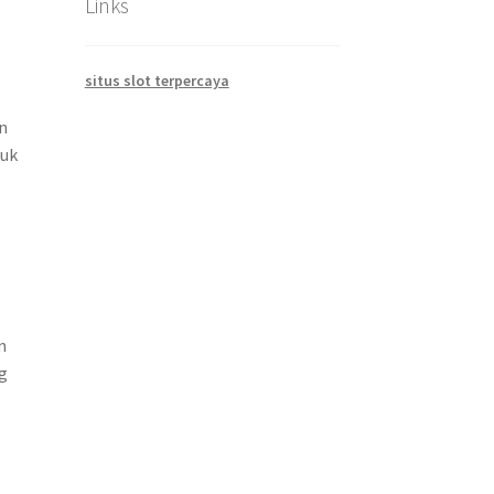
Links
situs slot terpercaya
n
tuk
n
g