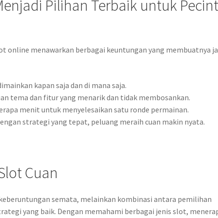
enjadi Pilihan Terbaik untuk Pecin
slot online menawarkan berbagai keuntungan yang membuatnya ja
dimainkan kapan saja dan di mana saja.
an tema dan fitur yang menarik dan tidak membosankan.
erapa menit untuk menyelesaikan satu ronde permainan.
engan strategi yang tepat, peluang meraih cuan makin nyata.
Slot Cuan
keberuntungan semata, melainkan kombinasi antara pemilihan
trategi yang baik. Dengan memahami berbagai jenis slot, menera