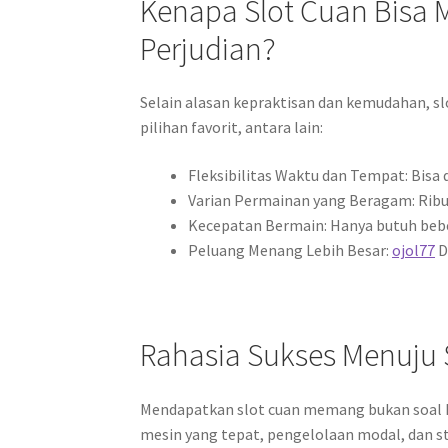
Kenapa Slot Cuan Bisa M
Perjudian?
Selain alasan kepraktisan dan kemudahan, 
pilihan favorit, antara lain:
Fleksibilitas Waktu dan Tempat: Bisa 
Varian Permainan yang Beragam: Ribu
Kecepatan Bermain: Hanya butuh beb
Peluang Menang Lebih Besar:
ojol77
D
Rahasia Sukses Menuju 
Mendapatkan slot cuan memang bukan soal 
mesin yang tepat, pengelolaan modal, dan s