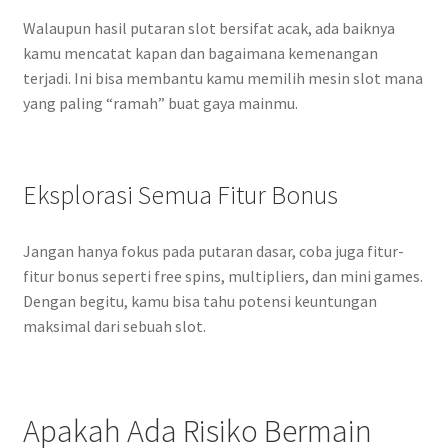
Walaupun hasil putaran slot bersifat acak, ada baiknya
kamu mencatat kapan dan bagaimana kemenangan
terjadi. Ini bisa membantu kamu memilih mesin slot mana
yang paling “ramah” buat gaya mainmu.
Eksplorasi Semua Fitur Bonus
Jangan hanya fokus pada putaran dasar, coba juga fitur-
fitur bonus seperti free spins, multipliers, dan mini games.
Dengan begitu, kamu bisa tahu potensi keuntungan
maksimal dari sebuah slot.
Apakah Ada Risiko Bermain