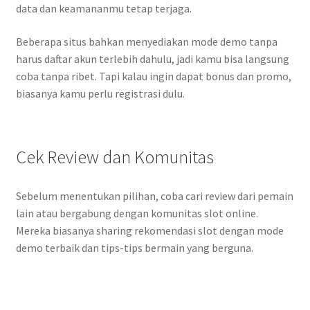
data dan keamananmu tetap terjaga.
Beberapa situs bahkan menyediakan mode demo tanpa
harus daftar akun terlebih dahulu, jadi kamu bisa langsung
coba tanpa ribet. Tapi kalau ingin dapat bonus dan promo,
biasanya kamu perlu registrasi dulu.
Cek Review dan Komunitas
Sebelum menentukan pilihan, coba cari review dari pemain
lain atau bergabung dengan komunitas slot online.
Mereka biasanya sharing rekomendasi slot dengan mode
demo terbaik dan tips-tips bermain yang berguna.