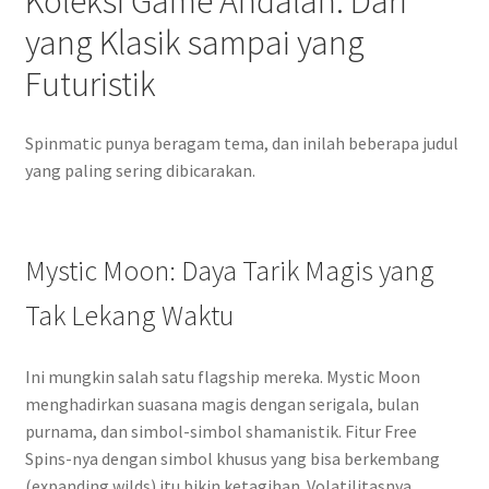
Koleksi Game Andalan: Dari
yang Klasik sampai yang
Futuristik
Spinmatic punya beragam tema, dan inilah beberapa judul
yang paling sering dibicarakan.
Mystic Moon: Daya Tarik Magis yang
Tak Lekang Waktu
Ini mungkin salah satu flagship mereka. Mystic Moon
menghadirkan suasana magis dengan serigala, bulan
purnama, dan simbol-simbol shamanistik. Fitur Free
Spins-nya dengan simbol khusus yang bisa berkembang
(expanding wilds) itu bikin ketagihan. Volatilitasnya