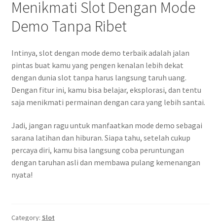
Menikmati Slot Dengan Mode
Demo Tanpa Ribet
Intinya, slot dengan mode demo terbaik adalah jalan
pintas buat kamu yang pengen kenalan lebih dekat
dengan dunia slot tanpa harus langsung taruh uang.
Dengan fitur ini, kamu bisa belajar, eksplorasi, dan tentu
saja menikmati permainan dengan cara yang lebih santai.
Jadi, jangan ragu untuk manfaatkan mode demo sebagai
sarana latihan dan hiburan. Siapa tahu, setelah cukup
percaya diri, kamu bisa langsung coba peruntungan
dengan taruhan asli dan membawa pulang kemenangan
nyata!
Category:
Slot