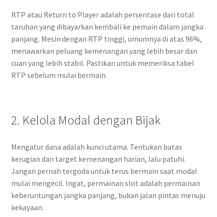
RTP atau Return to Player adalah persentase dari total
taruhan yang dibayarkan kembali ke pemain dalam jangka
panjang. Mesin dengan RTP tinggi, umumnya di atas 96%,
menawarkan peluang kemenangan yang lebih besar dan
cuan yang lebih stabil. Pastikan untuk memeriksa tabel
RTP sebelum mulai bermain.
2. Kelola Modal dengan Bijak
Mengatur dana adalah kunci utama. Tentukan batas
kerugian dan target kemenangan harian, lalu patuhi.
Jangan pernah tergoda untuk terus bermain saat modal
mulai mengecil. Ingat, permainan slot adalah permainan
keberuntungan jangka panjang, bukan jalan pintas menuju
kekayaan.