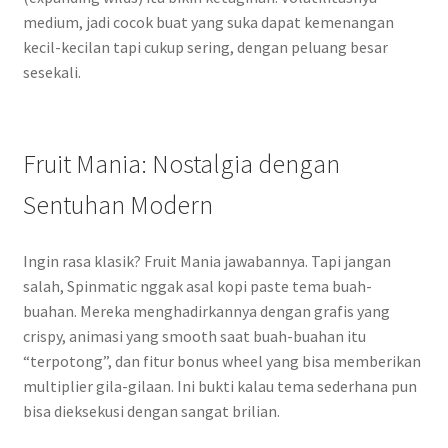
medium, jadi cocok buat yang suka dapat kemenangan
kecil-kecilan tapi cukup sering, dengan peluang besar
sesekali.
Fruit Mania: Nostalgia dengan
Sentuhan Modern
Ingin rasa klasik? Fruit Mania jawabannya. Tapi jangan
salah, Spinmatic nggak asal kopi paste tema buah-
buahan. Mereka menghadirkannya dengan grafis yang
crispy, animasi yang smooth saat buah-buahan itu
“terpotong”, dan fitur bonus wheel yang bisa memberikan
multiplier gila-gilaan. Ini bukti kalau tema sederhana pun
bisa dieksekusi dengan sangat brilian.