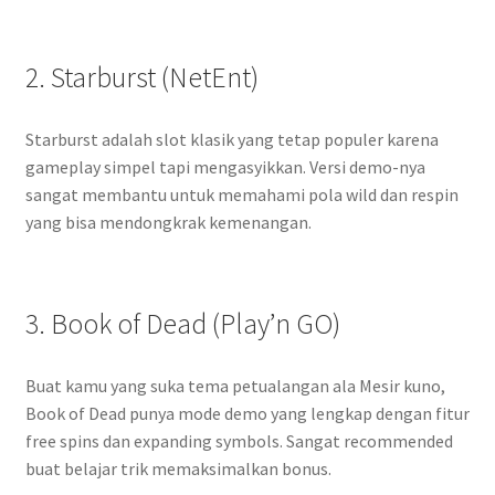
2. Starburst (NetEnt)
Starburst adalah slot klasik yang tetap populer karena
gameplay simpel tapi mengasyikkan. Versi demo-nya
sangat membantu untuk memahami pola wild dan respin
yang bisa mendongkrak kemenangan.
3. Book of Dead (Play’n GO)
Buat kamu yang suka tema petualangan ala Mesir kuno,
Book of Dead punya mode demo yang lengkap dengan fitur
free spins dan expanding symbols. Sangat recommended
buat belajar trik memaksimalkan bonus.