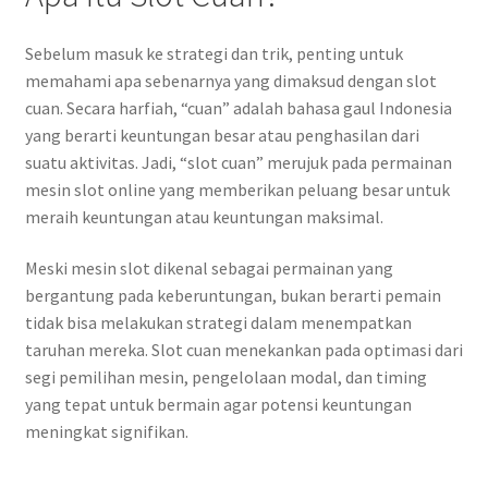
Sebelum masuk ke strategi dan trik, penting untuk
memahami apa sebenarnya yang dimaksud dengan slot
cuan. Secara harfiah, “cuan” adalah bahasa gaul Indonesia
yang berarti keuntungan besar atau penghasilan dari
suatu aktivitas. Jadi, “slot cuan” merujuk pada permainan
mesin slot online yang memberikan peluang besar untuk
meraih keuntungan atau keuntungan maksimal.
Meski mesin slot dikenal sebagai permainan yang
bergantung pada keberuntungan, bukan berarti pemain
tidak bisa melakukan strategi dalam menempatkan
taruhan mereka. Slot cuan menekankan pada optimasi dari
segi pemilihan mesin, pengelolaan modal, dan timing
yang tepat untuk bermain agar potensi keuntungan
meningkat signifikan.