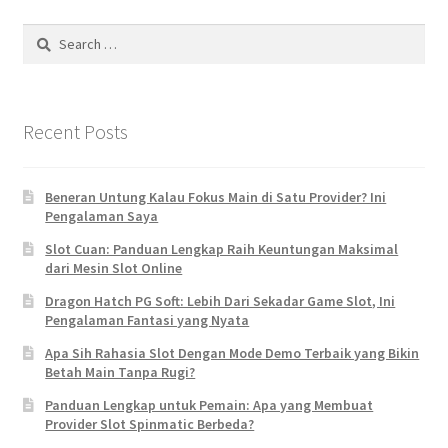
Search
for:
Recent Posts
Beneran Untung Kalau Fokus Main di Satu Provider? Ini
Pengalaman Saya
Slot Cuan: Panduan Lengkap Raih Keuntungan Maksimal
dari Mesin Slot Online
Dragon Hatch PG Soft: Lebih Dari Sekadar Game Slot, Ini
Pengalaman Fantasi yang Nyata
Apa Sih Rahasia Slot Dengan Mode Demo Terbaik yang Bikin
Betah Main Tanpa Rugi?
Panduan Lengkap untuk Pemain: Apa yang Membuat
Provider Slot Spinmatic Berbeda?