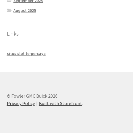
September 2025
August 2025
Links
situs slot terpercaya
© Fowler GMC Buick 2026
Privacy Policy
Built with Storefront
.