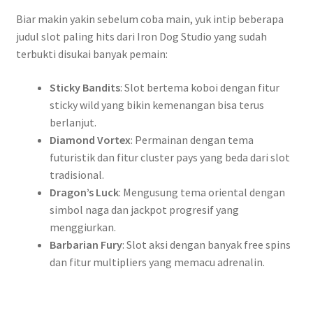
Biar makin yakin sebelum coba main, yuk intip beberapa
judul slot paling hits dari Iron Dog Studio yang sudah
terbukti disukai banyak pemain:
Sticky Bandits
: Slot bertema koboi dengan fitur
sticky wild yang bikin kemenangan bisa terus
berlanjut.
Diamond Vortex
: Permainan dengan tema
futuristik dan fitur cluster pays yang beda dari slot
tradisional.
Dragon’s Luck
: Mengusung tema oriental dengan
simbol naga dan jackpot progresif yang
menggiurkan.
Barbarian Fury
: Slot aksi dengan banyak free spins
dan fitur multipliers yang memacu adrenalin.