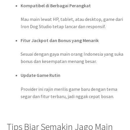
Kompatibel di Berbagai Perangkat
Mau main lewat HP, tablet, atau desktop, game dari
Iron Dog Studio tetap lancar dan responsif.
Fitur Jackpot dan Bonus yang Menarik
Sesuai dengan gaya main orang Indonesia yang suka
bonus dan kesempatan menang besar.
Update Game Rutin
Provider ini rajin merilis game baru dengan tema
segar dan fitur terbaru, jadi nggak cepat bosan.
Tips Biar Semakin Jago Main