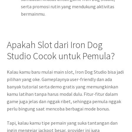
serta promosi rutin yang mendukung aktivitas
bermainmu.
Apakah Slot dari Iron Dog
Studio Cocok untuk Pemula?
Kalau kamu baru mulai main slot, Iron Dog Studio bisa jadi
pilihan yang oke. Gameplaynya user-friendly dan ada
banyak tutorial serta demo gratis yang memungkinkan
kamu latihan tanpa harus modal dulu. Fitur-fitur dalam
game juga jelas dan nggak ribet, sehingga pemula nggak
perlu bingung saat mencoba berbagai mode bonus.
Tapi, kalau kamu tipe pemain yang suka tantangan dan
ingin mengejar jackpot besar, provider ini juga