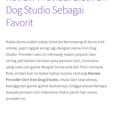
Dog Studio Sebagai
Favorit
Kalau kamu sudah cukup lama berkecimpung di dunia slot
online, pasti nggak asing lagi dengan nama Iron Dog
Studio. Provider satu ini memang makin populer dan
sering jadi bahan obrolan para pemain slot, terutama
yang suka cari game dengan tema unik dan fitur menarik.
Nah, artikel kali ini bakal bahas tuntas tentang
Review
Provider Slot Iron Dog Studio
, mulai dari sejarahnya,
keunggulan game-game buatannya, hingga alasan kenapa
banyak pemain slot Indonesia makin jatuh hati sama
provider ini.