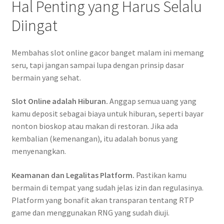
Hal Penting yang Harus Selalu
Diingat
Membahas slot online gacor banget malam ini memang
seru, tapi jangan sampai lupa dengan prinsip dasar
bermain yang sehat.
Slot Online adalah Hiburan.
Anggap semua uang yang
kamu deposit sebagai biaya untuk hiburan, seperti bayar
nonton bioskop atau makan di restoran. Jika ada
kembalian (kemenangan), itu adalah bonus yang
menyenangkan.
Keamanan dan Legalitas Platform.
Pastikan kamu
bermain di tempat yang sudah jelas izin dan regulasinya.
Platform yang bonafit akan transparan tentang RTP
game dan menggunakan RNG yang sudah diuji.