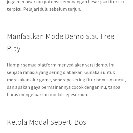
juga menawarkan potensi kemenangan besar jika fitur itu
terpicu. Pelajari dulu sebelum terjun.
Manfaatkan Mode Demo atau Free
Play
Hampir semua platform menyediakan versi demo. Ini
senjata rahasia yang sering diabaikan. Gunakan untuk
merasakan alur game, seberapa sering fitur bonus muncul,
dan apakah gaya permainannya cocok denganmu, tanpa
harus mengeluarkan modal sepeserpun.
Kelola Modal Seperti Bos