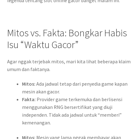
legenda tentang slot online gacor banget malam ini.
Mitos vs. Fakta: Bongkar Habis
Isu “Waktu Gacor”
Agar nggak terjebak mitos, mari kita lihat beberapa klaim
umum dan faktanya.
Mitos:
Ada jadwal tetap dari penyedia game kapan
mesin akan gacor.
Fakta:
Provider game terkemuka dan berlisensi
menggunakan RNG bersertifikat yang diuji
independen. Tidak ada jadwal untuk “memberi”
kemenangan.
Mitos:
Mesin yang lama nggak membayar akan