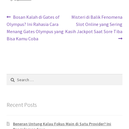
Post
Previous
Next
Bosan Kalah di Gates of
Misteri di Balik Fenomena
post:
post:
Olympus? Ini Rahasia Cara
Slot Online yang Sering
navigation
Menang Gates Olympus yang
Kasih Jackpot Saat Sore Tiba
Bisa Kamu Coba
Search
for:
Recent Posts
Beneran Untung Kalau Fokus Main di Satu Provider? Ini