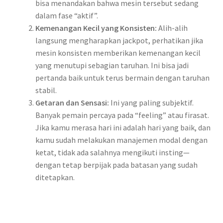
bisa menandakan bahwa mesin tersebut sedang
dalam fase “aktif”.
Kemenangan Kecil yang Konsisten:
Alih-alih
langsung mengharapkan jackpot, perhatikan jika
mesin konsisten memberikan kemenangan kecil
yang menutupi sebagian taruhan. Ini bisa jadi
pertanda baik untuk terus bermain dengan taruhan
stabil.
Getaran dan Sensasi:
Ini yang paling subjektif.
Banyak pemain percaya pada “feeling” atau firasat.
Jika kamu merasa hari ini adalah hari yang baik, dan
kamu sudah melakukan manajemen modal dengan
ketat, tidak ada salahnya mengikuti insting—
dengan tetap berpijak pada batasan yang sudah
ditetapkan.