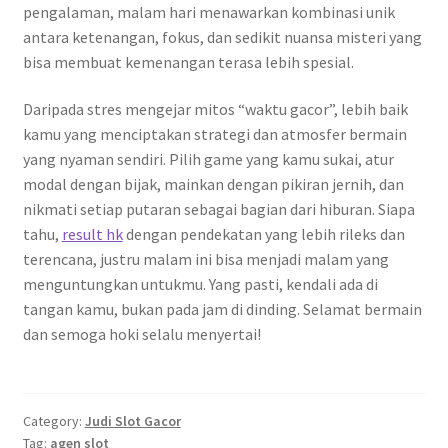
pengalaman, malam hari menawarkan kombinasi unik
antara ketenangan, fokus, dan sedikit nuansa misteri yang
bisa membuat kemenangan terasa lebih spesial.
Daripada stres mengejar mitos “waktu gacor”, lebih baik
kamu yang menciptakan strategi dan atmosfer bermain
yang nyaman sendiri. Pilih game yang kamu sukai, atur
modal dengan bijak, mainkan dengan pikiran jernih, dan
nikmati setiap putaran sebagai bagian dari hiburan. Siapa
tahu,
result hk
dengan pendekatan yang lebih rileks dan
terencana, justru malam ini bisa menjadi malam yang
menguntungkan untukmu. Yang pasti, kendali ada di
tangan kamu, bukan pada jam di dinding. Selamat bermain
dan semoga hoki selalu menyertai!
Category:
Judi Slot Gacor
Tag:
agen slot